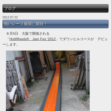
ブログ
2012.07.22
熱いレース展開に期待！
８月5日 大阪で開催される
「
HotWheels® Jam Fes '2012
」でダウンヒルコースが デビュ
ーします。